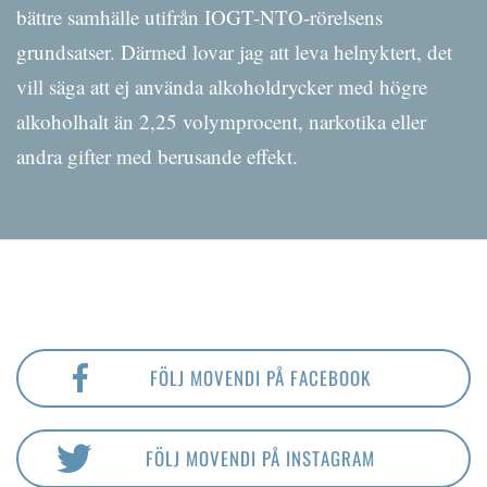
bättre samhälle utifrån IOGT-NTO-rörelsens
grundsatser. Därmed lovar jag att leva helnyktert, det
vill säga att ej använda alkoholdrycker med högre
alkoholhalt än 2,25 volymprocent, narkotika eller
andra gifter med berusande effekt.
FÖLJ MOVENDI PÅ FACEBOOK
FÖLJ MOVENDI PÅ INSTAGRAM