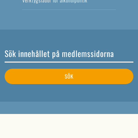
Verktygslådor för alkoholpolitik
SÖK