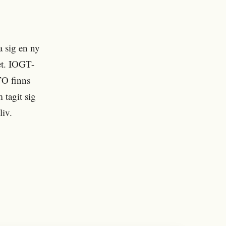
 sig en ny
et. IOGT-
TO finns
 tagit sig
liv.