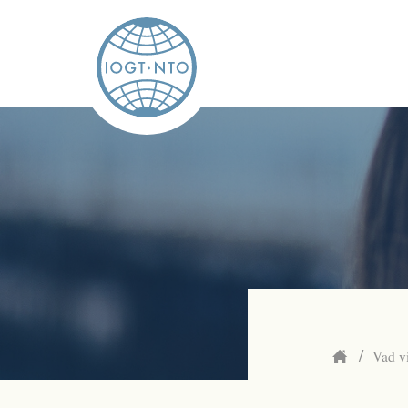
/
Vad v