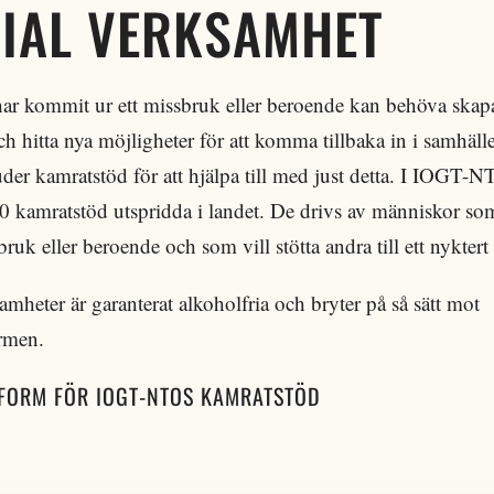
IAL VERKSAMHET
r kommit ur ett missbruk eller beroende kan behöva skapa
ch hitta nya möjligheter för att komma tillbaka in i samhäll
er kamratstöd för att hjälpa till med just detta. I IOGT-N
20 kamratstöd utspridda i landet. De drivs av människor som
bruk eller beroende och som vill stötta andra till ett nyktert 
amheter är garanterat alkoholfria och bryter på så sätt mot
rmen.
FORM FÖR IOGT-NTOS KAMRATSTÖD