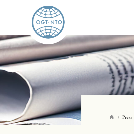
/
Press