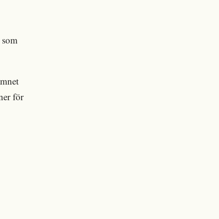
u som
amnet
ner för