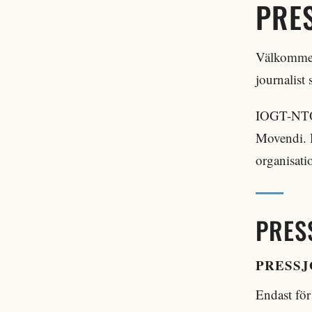
PRE
Välkommen 
journalist
IOGT-NTO,
Movendi. H
organisati
PRES
PRESS
Endast för