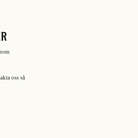
ER
 inom
akta oss så