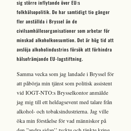
sig större inflytande över EU:s
folkhälsopolitik. De har samtidigt tio gånger
fler anställda i Bryssel än de
civilsamhällesorganisationer som arbetar för
minskad alkoholkonsumtion. Det är hög tid att
avslöja alkoholindustrins försök att förhindra
hälsofrämjande EU-lagstiftning.
Samma vecka som jag landade i Bryssel för
att påbörja min tjänst som politisk assistent
vid IOGT-NTO:s Brysselkontor anmälde
jag mig till ett heldagsevent med talare från
alkohol- och tobaksindustrierna. Jag ville
öka min förståelse för vad människor på
den ”andra sidan’’ tyckte och tänkte kring