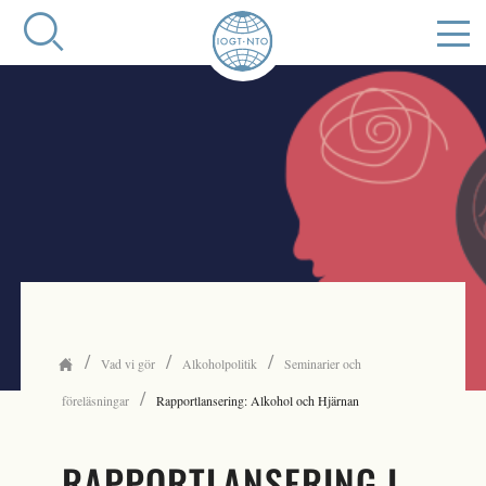
/
/
/
Vad vi gör
Alkoholpolitik
Seminarier och
/
föreläsningar
Rapportlansering: Alkohol och Hjärnan
RAPPORTLANSERING I