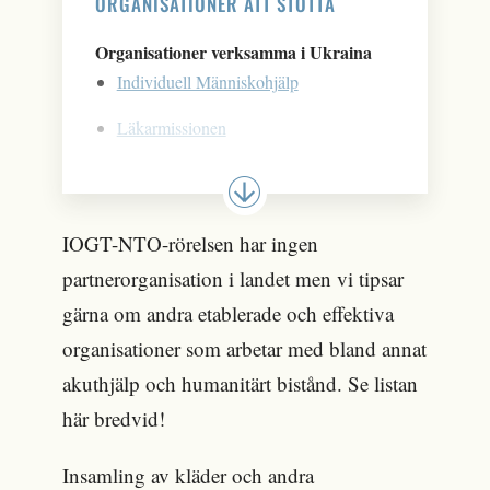
ORGANISATIONER ATT STÖTTA
Organisationer verksamma i Ukraina
Individuell Människohjälp
Läkarmissionen
Rädda Barnen
SOS Barnbyar
IOGT-NTO-rörelsen har ingen
Act Svenska kyrkan
partnerorganisation i landet men vi tipsar
gärna om andra etablerade och effektiva
Röda korset
organisationer som arbetar med bland annat
Sverige för UNHCR
akuthjälp och humanitärt bistånd. Se listan
UNICEF
här bredvid!
RFSL
Insamling av kläder och andra