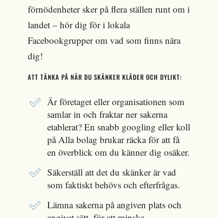
Organisationer som arbetar långsiktigt
förnödenheter sker på flera ställen runt om i
med fredsarbete, demokrati och/eller
landet – hör dig för i lokala
mänskliga rättigheter
Facebookgrupper om vad som finns nära
Svenska Freds
dig!
Svenska Läkare mot Kärnvapen
ATT TÄNKA PÅ NÄR DU SKÄNKER KLÄDER OCH DYLIKT:
Civil Rights Defenders
Är företaget eller organisationen som
Amnesty
samlar in och fraktar ner sakerna
etablerat? En snabb googling eller koll
IOGT-NTO-rörelsen
på Alla bolag brukar räcka för att få
(Samtliga organisationer i listorna har 90-
en överblick om du känner dig osäker.
konto och granskas av Svensk
Säkerställ att det du skänker är vad
insamlingskontroll - en garant för att
som faktiskt behövs och efterfrågas.
pengarna kommer fram och används till
sitt syfte)
Lämna sakerna på angiven plats och
angivet sätt, för att minska