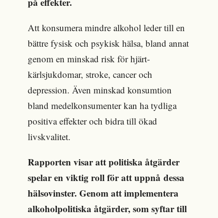
på effekter.
Att
konsumera mindre a
lkohol leder till en
bättre fysisk och psykisk hälsa
,
bland annat
genom
en
minskad
risk för hjärt-
kärlsjukdomar, stroke, cancer och
depression.
Även minskad konsumtion
bland medelkonsumenter kan ha tydliga
positiva effekter och bidra till ökad
livskvalitet
.
Rapporten visar att politiska åtgärder
spela
r
en
viktig
roll för att uppnå
dessa
hälsovinster. Genom att implementera
alkoholpolitiska
åtgärder
,
som
syftar till