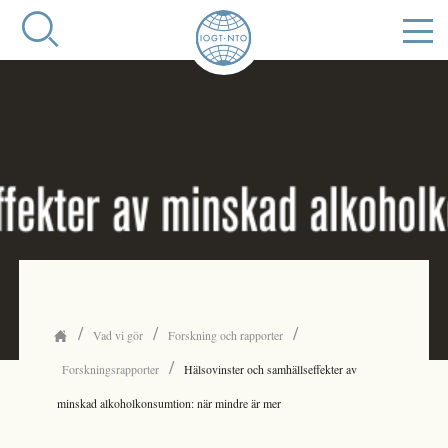
/
/
/
Vad vi gör
Forskning och rapporter
/
Forskningsrapporter
Hälsovinster och samhällseffekter av
minskad alkoholkonsumtion: när mindre är mer