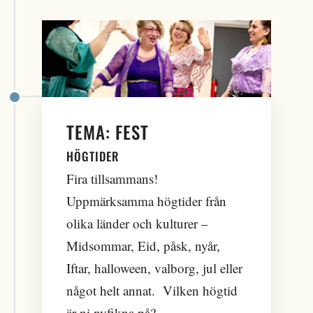
TEMA: FEST
HÖGTIDER
Fira tillsammans!
Uppmärksamma högtider från
olika länder och kulturer –
Midsommar, Eid, påsk, nyår,
Iftar, halloween, valborg, jul eller
något helt annat. Vilken högtid
är ni nyfikna på?