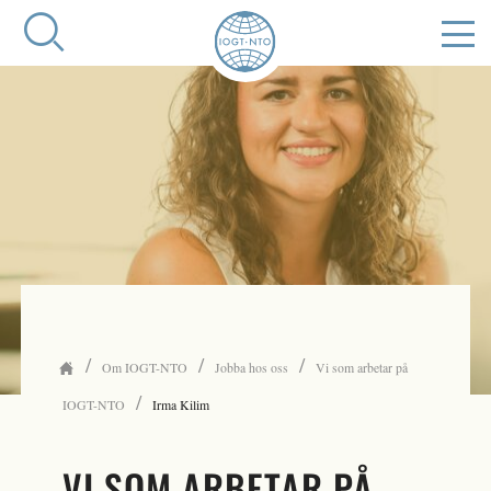
/
/
/
Om IOGT-NTO
Jobba hos oss
Vi som arbetar på
/
IOGT-NTO
Irma Kilim
VI SOM ARBETAR PÅ